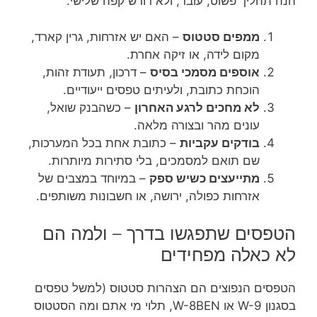
הנה תהליך פשוט, עובד, ולא דורש קפה שלישי:
ממפים סטטוס
– האם יש אזרחות, גרין קארד,
מקום לידה, או זיקה אחרת.
אוספים מסמכי בסיס
– דרכון, תעודת זהות,
הוכחת כתובת, ולעיתים טפסים ייעודיים.
לא מחכים לרגע האחרון
– כשהבנק שואל,
עונים מהר ובצורה מלאה.
בודקים עקביות
– כתובת אחת בכל המערכות,
שם תואם למסמכים, בלי סתירות מיותרות.
מתייעצים כשיש ספק
– במיוחד במצבים של
אזרחות כפולה, ירושה, או חשבונות משותפים.
הטפסים שתפגשו בדרך – ולמה הם
לא כאלה מפחידים
הטפסים הנפוצים הם הצהרות סטטוס (למשל טפסים
בסגנון W-9 או W-8BEN, תלוי מי אתם ומה הסטטוס