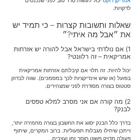
אמריקן דוקס
יכול לעשות סדר טוב לפני שנכנסים
לדקויות.
שאלות ותשובות קצרות – כי תמיד יש
את ״אבל מה איתי?״
1) אם נולדתי בישראל אבל להורה יש אזרחות
אמריקאית – זה רלוונטי?
יכול להיות. זה תלוי אם קיבלתם אזרחות אמריקאית
בפועל (או שיש אינדיקציות לכך במסמכים). שווה לבדוק
סטטוס בצורה מסודרת לפני שמצהירים.
2) מה קורה אם אני מסרב למלא טפסים
לבנק?
בדרך כלל הבנק יסווג את החשבון בצורה מחמירה יותר,
וייתכן שיחילו מגבלות תפעוליות. ברוב המקרים, שיתוף
פעולה מדויק פשוט חוסך זמן ועצבים.