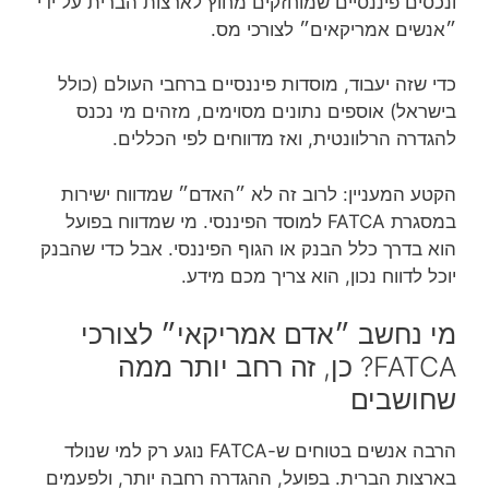
ונכסים פיננסיים שמוחזקים מחוץ לארצות הברית על ידי
״אנשים אמריקאים״ לצורכי מס.
כדי שזה יעבוד, מוסדות פיננסיים ברחבי העולם (כולל
בישראל) אוספים נתונים מסוימים, מזהים מי נכנס
להגדרה הרלוונטית, ואז מדווחים לפי הכללים.
הקטע המעניין: לרוב זה לא ״האדם״ שמדווח ישירות
במסגרת FATCA למוסד הפיננסי. מי שמדווח בפועל
הוא בדרך כלל הבנק או הגוף הפיננסי. אבל כדי שהבנק
יוכל לדווח נכון, הוא צריך מכם מידע.
מי נחשב ״אדם אמריקאי״ לצורכי
FATCA? כן, זה רחב יותר ממה
שחושבים
הרבה אנשים בטוחים ש-FATCA נוגע רק למי שנולד
בארצות הברית. בפועל, ההגדרה רחבה יותר, ולפעמים