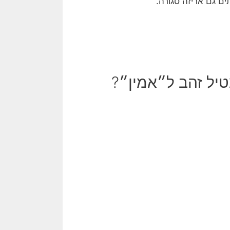
ים גם אריזה סגורה.
טיל זהב ל״אמין״?