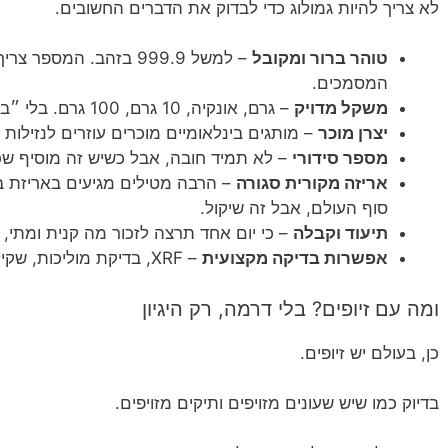
לא צריך להיות גמולוג כדי לבדוק את הדברים החשובים.
טוהר ברור ומקובל
– למשל 999.9 בזהב. המס
המסמכים.
משקל מדויק
– גרם, אונקיה, 10 גרם, 100 גרם. בלי ״בערך״ ובלי ״כמעט״.
יצרן מוכר
– מותגים בינלאומיים מוכרים עוזרים לנזילות 
מספר סידורי
– לא תמיד חובה, אבל כשיש זה מוסיף שכ
אריזה מקורית סגורה
– הרבה מטילים מגיעים באריזת בל
סוף העולם, אבל זה שיקול.
תיעוד וקבלה
– כי יום אחד תרצה לזכור מה קנית ומתי, 
אפשרות בדיקה מקצועית
– XRF, בדיקת מוליכות, שקילה מדויקת. לא רומנטי, אבל עובד.
ומה עם זיופים? בלי דרמה, רק היגיון
כן, בעולם יש זיופים.
בדיוק כמו שיש שעונים מזויפים ותיקים מזויפים.